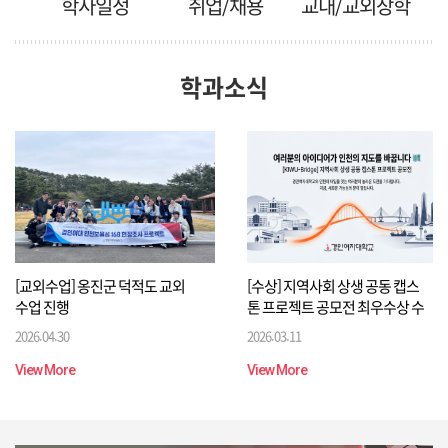
학사일정
취업/채용
교내/교외장학
학과소식
[교외수업] 옹진군 덕적도 교외
[수상] 지역사회 상생 공동 캡스
수업 진행
톤 프로젝트 공모전 최우수상 수
상
2026.04.30
2026.03.11
View More
View More