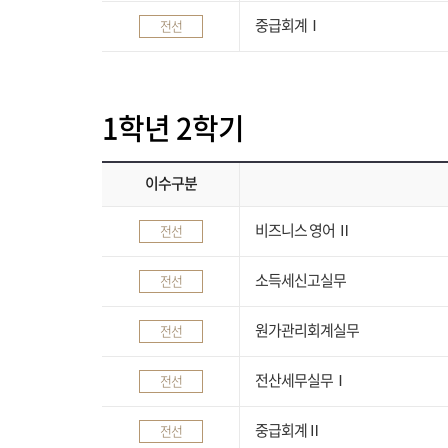
중급회계Ⅰ
전선
1학년 2학기
이수구분
비즈니스 영어 Ⅱ
전선
소득세신고실무
전선
원가관리회계실무
전선
전산세무실무Ⅰ
전선
중급회계Ⅱ
전선