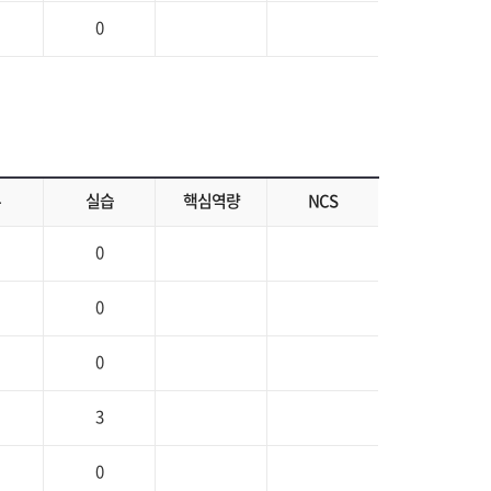
0
론
실습
핵심역량
NCS
0
0
0
3
0