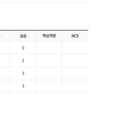
론
실습
핵심역량
NCS
0
2
3
3