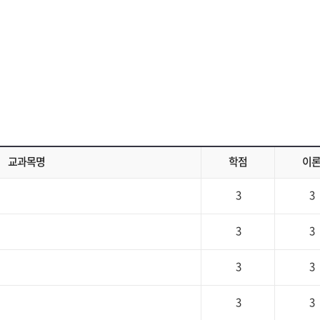
교과목명
학점
이
3
3
3
3
3
3
3
3