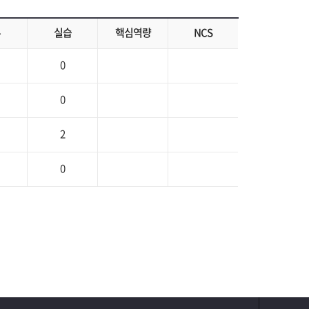
론
실습
핵심역량
NCS
0
0
2
0