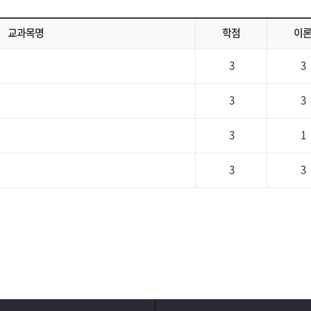
교과목명
학점
이
3
3
3
3
3
1
3
3