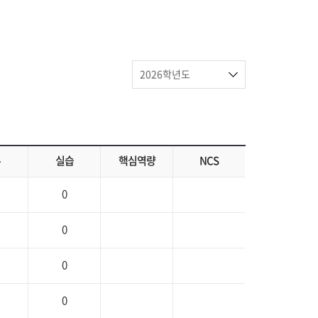
론
실습
핵심역량
NCS
0
0
0
0