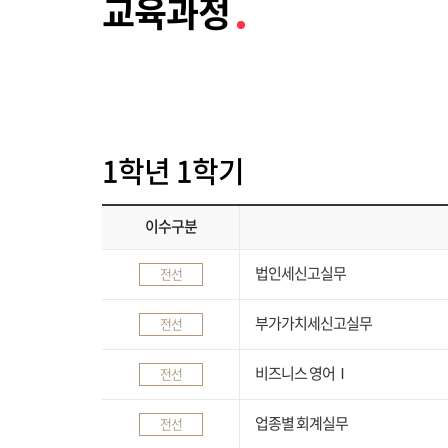
교육과정
1학년 1학기
이수구분
법인세신고실무
전선
부가가치세신고실무
전선
비즈니스 영어Ⅰ
전선
업종별 회계실무
전선