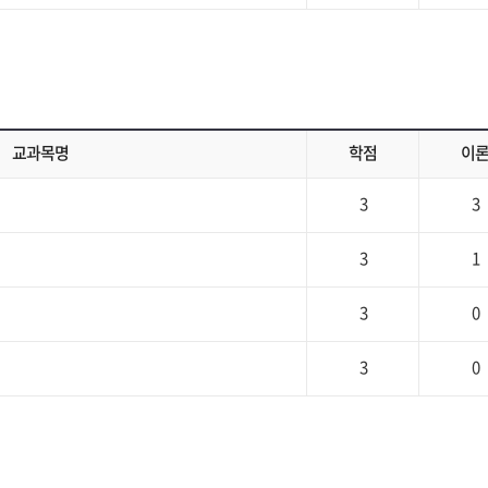
교과목명
학점
이
3
3
3
1
3
0
3
0