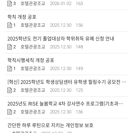
3
2026.01.02
163
호텔관광조교
학칙 개정 공포
1
2025.12.30
156
호텔관광조교
2025학년도 전기 졸업대상자 학위취득 유예 신청 안내
2
2025.12.30
148
호텔관광조교
학칙시행세칙 개정 공포
1
2025.12.30
149
호텔관광조교
[혁신] 2025학년도 학생상담센터 유학생 힐링수기 공모전 수상자 안내 (Announcement of the Winning: Healing Essay Contest)
2
2025.12.30
125
호텔관광조교
2025년도 RISE 늘봄학교 4차 강사연수 프로그램(기초과정, 전문심화과정) 추가 모집 안내
2
2025.12.30
136
호텔관광조교
간단한 하루 루틴으로 지키는 개인정보 보호