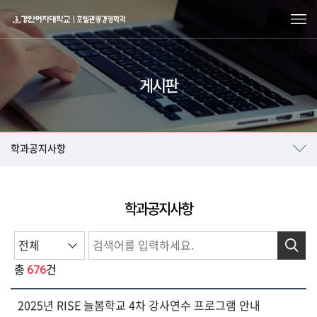
게시판
학과공지사항
학과공지사항
검색
676
총
건
2025년 RISE 늘봄학교 4차 강사연수 프로그램 안내