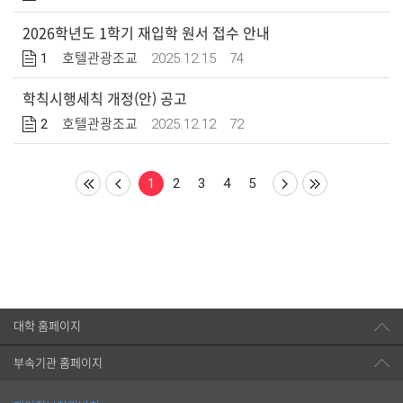
2026학년도 1학기 재입학 원서 접수 안내
1
2025.12.15
74
호텔관광조교
학칙시행세칙 개정(안) 공고
2
2025.12.12
72
호텔관광조교
1
2
3
4
5
대학 홈페이지
부속기관 홈페이지