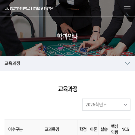
학과안내
교육과정
교육과정
핵심
이수구분
교과목명
학점
이론
실습
NCS
역량