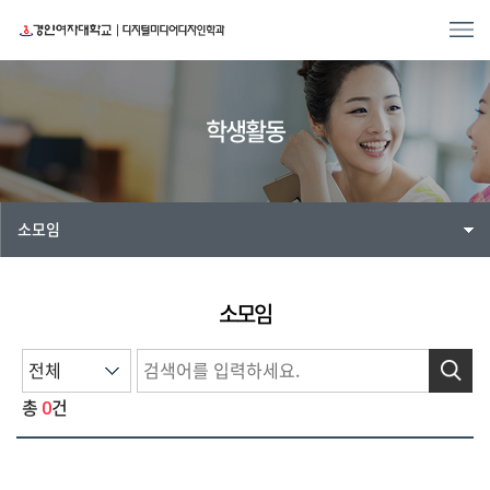
학생활동
소모임
소모임
검색
0
총
건